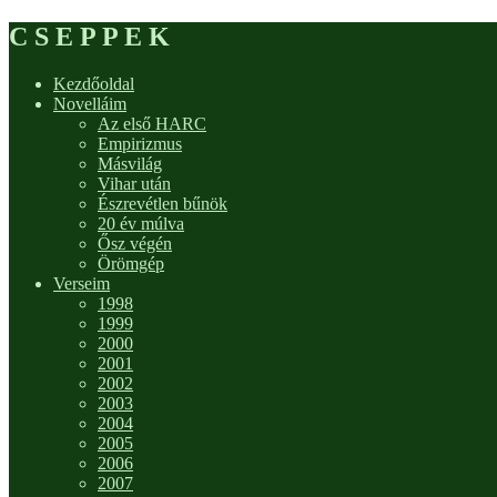
C S E P P E K
Kezdőoldal
Novelláim
Az első HARC
Empirizmus
Másvilág
Vihar után
Észrevétlen bűnök
20 év múlva
Ősz végén
Örömgép
Verseim
1998
1999
2000
2001
2002
2003
2004
2005
2006
2007