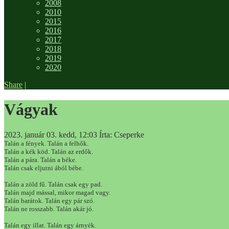
2008
2010
2015
2016
2017
2018
2019
2020
Share
|
Vágyak
2023. január 03. kedd, 12:03
Írta: Cseperke
Talán a fények. Talán a felhők.
Talán a kék köd. Talán az erdők.
Talán a pára. Talán a béke.
Talán csak eljutni ából bébe.
Talán a zöld fű. Talán csak egy pad.
Talán majd mással, mikor magad vagy.
Talán barátok. Talán egy pár szó.
Talán ne rosszabb. Talán akár jó.
Talán egy illat. Talán egy árnyék.