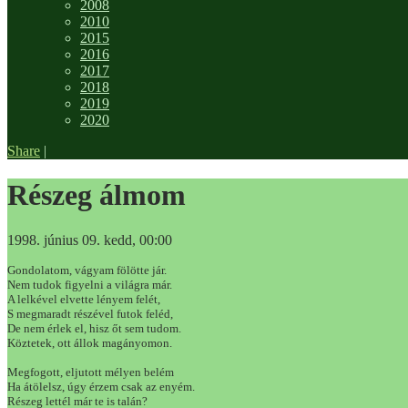
2008
2010
2015
2016
2017
2018
2019
2020
Share
|
Részeg álmom
1998. június 09. kedd, 00:00
Gondolatom, vágyam fölötte jár.
Nem tudok figyelni a világra már.
A lelkével elvette lényem felét,
S megmaradt részével futok feléd,
De nem érlek el, hisz őt sem tudom.
Köztetek, ott állok magányomon.
Megfogott, eljutott mélyen belém
Ha átölelsz, úgy érzem csak az enyém.
Részeg lettél már te is talán?