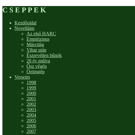
C S E P P E K
Kezdőoldal
Novelláim
Az első HARC
Empirizmus
Másvilág
Vihar után
Észrevétlen bűnök
20 év múlva
Ősz végén
Örömgép
Verseim
1998
1999
2000
2001
2002
2003
2004
2005
2006
2007